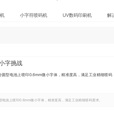
码机
小字符喷码机
UV数码印刷机
解
小字挑战
分圆型电池上喷印0.6mm微小字体，精准度高，满足工业精细喷码
型电池上喷印0.6mm微小字体，精准度高，满足工业精细喷码需求。