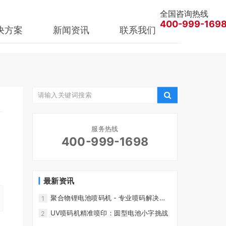
全国咨询热线
400-999-169
决方案
新闻资讯
联系我们
服务热线
400-999-1698
最新资讯
聚合物锂电池喷码机 - 专业喷码解决方
1
案
UV喷码机精准喷印：圆型电池小字挑战
2